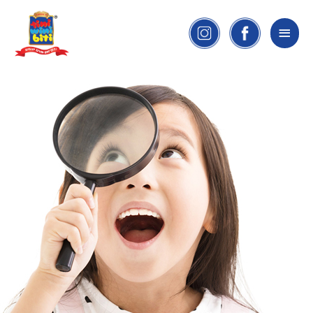
Main
Menu