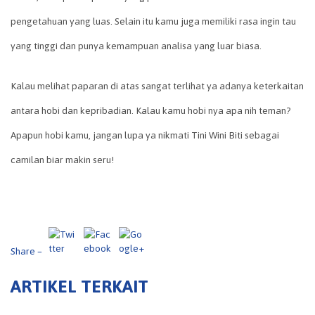
pengetahuan yang luas. Selain itu kamu juga memiliki rasa ingin tau
yang tinggi dan punya kemampuan analisa yang luar biasa.
Kalau melihat paparan di atas sangat terlihat ya adanya keterkaitan
http://tiniwi
nibiti.id/ceri
antara hobi dan kepribadian. Kalau kamu hobi nya apa nih teman?
ta-si-
kecil/kamu-
Apapun hobi kamu, jangan lupa ya nikmati Tini Wini Biti sebagai
suka-hobi-
camilan biar makin seru!
ini-bisa-jadi-
ini-
kepribadian
-kamu">
Share –
ARTIKEL TERKAIT