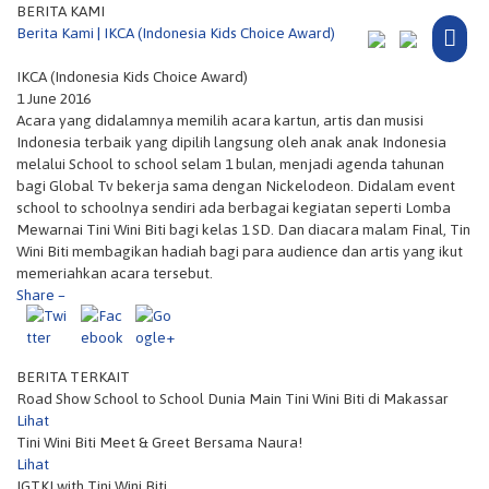
BERITA KAMI
Mai
Berita Kami | IKCA (Indonesia Kids Choice Award)
Men
IKCA (Indonesia Kids Choice Award)
1 June 2016
Acara yang didalamnya memilih acara kartun, artis dan musisi
Indonesia terbaik yang dipilih langsung oleh anak anak Indonesia
http://tiniwi
melalui School to school selam 1 bulan, menjadi agenda tahunan
nibiti.id/beri
bagi Global Tv bekerja sama dengan Nickelodeon. Didalam event
ta/car-free-
school to schoolnya sendiri ada berbagai kegiatan seperti Lomba
day-with-
Mewarnai Tini Wini Biti bagi kelas 1 SD. Dan diacara malam Final, Tin
tini-wini-
Wini Biti membagikan hadiah bagi para audience dan artis yang ikut
biti">
memeriahkan acara tersebut.
Share –
BERITA TERKAIT
Road Show School to School Dunia Main Tini Wini Biti di Makassar
Lihat
Tini Wini Biti Meet & Greet Bersama Naura!
Lihat
IGTKI with Tini Wini Biti