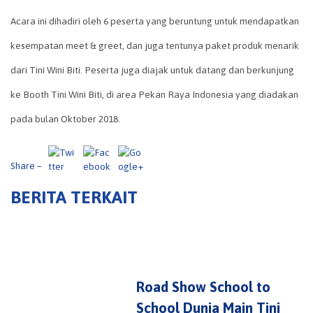
Acara ini dihadiri oleh 6 peserta yang beruntung untuk mendapatkan
kesempatan meet & greet, dan juga tentunya paket produk menarik
http://tiniwi
nibiti.id/beri
dari Tini Wini Biti. Peserta juga diajak untuk datang dan berkunjung
ta/tini-wini-
ke Booth Tini Wini Biti, di area Pekan Raya Indonesia yang diadakan
meet-greet-
bersama-
pada bulan Oktober 2018.
naura">
Share –
BERITA TERKAIT
Road Show School to
School Dunia Main Tini